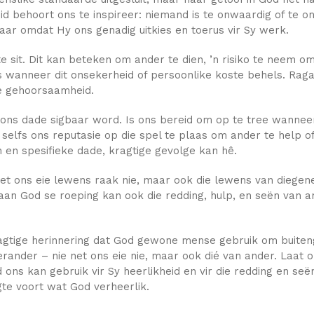
heid behoort ons te inspireer: niemand is te onwaardig of te
aar omdat Hy ons genadig uitkies en toerus vir Sy werk.
sit. Dit kan beteken om ander te dien, ’n risiko te neem om
s wanneer dit onsekerheid of persoonlike koste behels. Rag
e gehoorsaamheid.
ons dade sigbaar word. Is ons bereid om op te tree wanneer 
elfs ons reputasie op die spel te plaas om ander te help of
 en spesifieke dade, kragtige gevolge kan hê.
et ons eie lewens raak nie, maar ook die lewens van diege
an God se roeping kan ook die redding, hulp, en seën van an
 kragtige herinnering dat God gewone mense gebruik om buit
ander – nie net ons eie nie, maar ook dié van ander. Laat
s kan gebruik vir Sy heerlikheid en vir die redding en seë
gte voort wat God verheerlik.