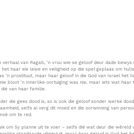
e verhaal van Ragab, ’n vrou wie se geloof deur dade bewys 
het haar eie lewe en veiligheid op die spel geplaas om hulle
 ’n prostituut, maar haar geloof in die God van Israel het h
e bloot ’n innerlike oortuiging was nie, maar iets wat haar 
dié van haar familie.
er die gees dood is, so is ook die geloof sonder werke dood.
aamheid, selfs al verg dit moed en die oorwinning van pers
rmoë om te red.
k om Sy planne uit te voer – selfs dié wat deur die wêreld
enslike standaarde uitgesluit, maar haar geloof in God het h