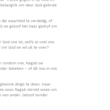
 onbelangrik om deur God gebruik
 die waarheid te verdedig, of
ab se geloof het haar gedryf om
God ons lei, selfs al voel ons
 om God se wil uit te voer?
ne rondom ons. Ragab se
der beteken – of dit nou in ons
engewone dinge te doen. Haar
 ons soos Ragab bereid wees om
n van ander. Geloof sonder