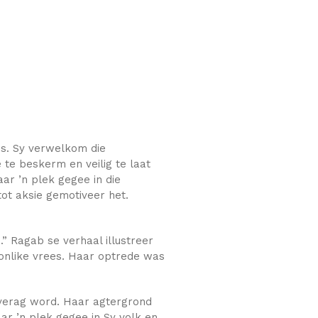
is. Sy verwelkom die
 te beskerm en veilig te laat
aar ’n plek gegee in die
tot aksie gemotiveer het.
” Ragab se verhaal illustreer
oonlike vrees. Haar optrede was
 verag word. Haar agtergrond
aar ’n plek gegee in Sy volk en