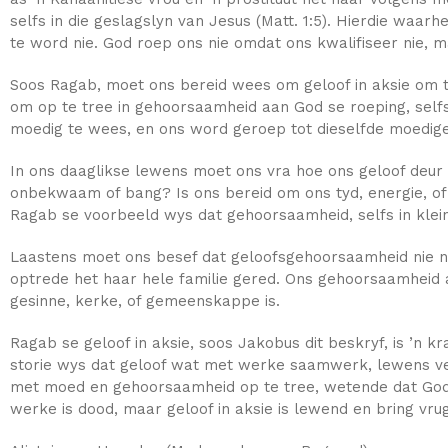
selfs in die geslagslyn van Jesus (Matt. 1:5). Hierdie waar
te word nie. God roep ons nie omdat ons kwalifiseer nie, m
Soos Ragab, moet ons bereid wees om geloof in aksie om te 
om op te tree in gehoorsaamheid aan God se roeping, self
moedig te wees, en ons word geroep tot dieselfde moedig
In ons daaglikse lewens moet ons vra hoe ons geloof deur 
onbekwaam of bang? Is ons bereid om ons tyd, energie, of s
Ragab se voorbeeld wys dat gehoorsaamheid, selfs in klein
Laastens moet ons besef dat geloofsgehoorsaamheid nie n
optrede het haar hele familie gered. Ons gehoorsaamheid a
gesinne, kerke, of gemeenskappe is.
Ragab se geloof in aksie, soos Jakobus dit beskryf, is ’n
storie wys dat geloof wat met werke saamwerk, lewens ver
met moed en gehoorsaamheid op te tree, wetende dat God on
werke is dood, maar geloof in aksie is lewend en bring vru