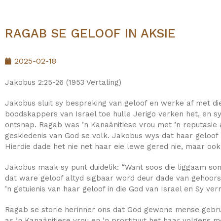
RAGAB SE GELOOF IN AKSIE
2025-02-18
Jakobus 2:25-26 (1953 Vertaling)
Jakobus sluit sy bespreking van geloof en werke af met di
boodskappers van Israel toe hulle Jerigo verken het, en sy 
ontsnap. Ragab was ’n Kanaänitiese vrou met ’n reputasie as
geskiedenis van God se volk. Jakobus wys dat haar geloof ni
Hierdie dade het nie net haar eie lewe gered nie, maar ook 
Jakobus maak sy punt duidelik: “Want soos die liggaam sond
dat ware geloof altyd sigbaar word deur dade van gehoors
’n getuienis van haar geloof in die God van Israel en Sy ve
Ragab se storie herinner ons dat God gewone mense gebrui
as ’n Kanaänitiese vrou en ’n prostituut het haar volgens m