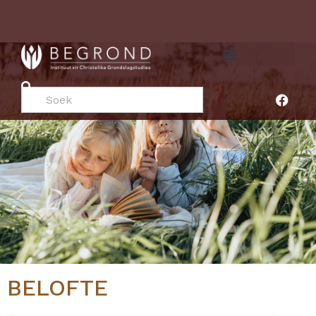
NUTTIGE HULPBRONNE
BELOFTE